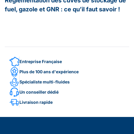
Réglementation des cuves de stockage de
N
fuel, gazole et GNR : ce qu’il faut savoir !
s
(
Entreprise Française
Plus de 100 ans d'expérience
Spécialiste multi-fluides
Un conseiller dédié
Livraison rapide