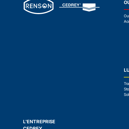
O
Ou
Ac
L
Tra
Sto
Sol
L'ENTREPRISE
CEDREY