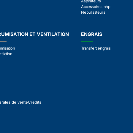
Aspirateurs
Accessoires nhp
Nébulisateurs
RUMISATION ET VENTILATION
ENGRAIS
umisation
Transfert engrais
tilation
érales de vente
Crédits