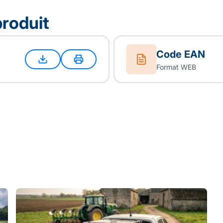
produit
Code EAN
Format WEB