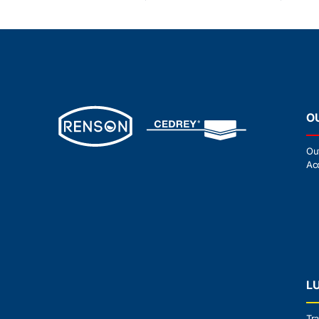
O
Ou
Ac
L
Tra