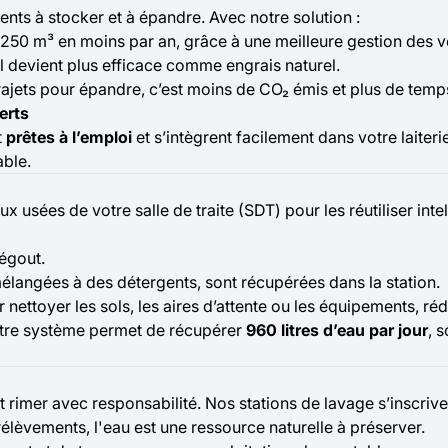
nts à stocker et à épandre. Avec notre solution :
 250 m³ en moins par an, grâce à une meilleure gestion des 
il devient plus efficace comme engrais naturel.
rajets pour épandre, c’est moins de CO₂ émis et plus de temps
erts
t
prêtes à l’emploi
et s’intègrent facilement dans votre laiteri
able.
x usées de votre salle de traite (SDT) pour les réutiliser int
égout.
élangées à des détergents, sont récupérées dans la station.
r nettoyer les sols, les aires d’attente ou les équipements, r
otre système permet de récupérer
960 litres d’eau par jour
, s
 rimer avec responsabilité. Nos stations de lavage s’inscri
élèvements, l'eau est une ressource naturelle à préserver.