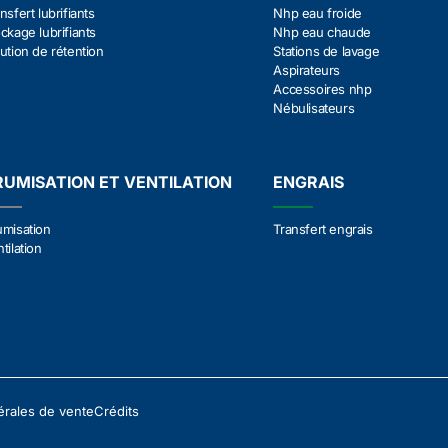
nsfert lubrifiants
Nhp eau froide
ckage lubrifiants
Nhp eau chaude
ution de rétention
Stations de lavage
Aspirateurs
Accessoires nhp
Nébulisateurs
RUMISATION ET VENTILATION
ENGRAIS
umisation
Transfert engrais
tilation
érales de vente
Crédits