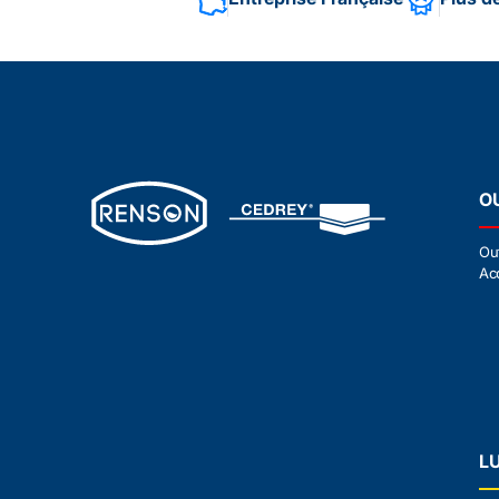
O
Ou
Ac
L