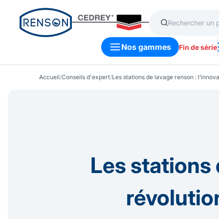
Nos gammes
Fin de série
Accueil
/
Conseils d'expert
/
Les stations de lavage renson : l’innov
Les stations
révolutio