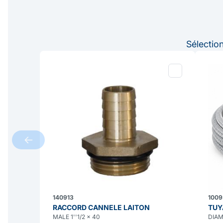
Sélectio
140913
1009
RACCORD CANNELE LAITON
TUY
MALE 1''1/2 x 40
DIAM