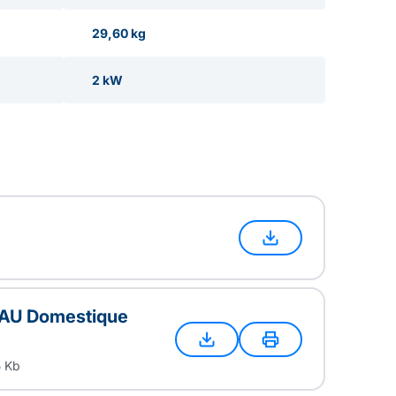
29,60 kg
2 kW
 EAU Domestique
5 Kb