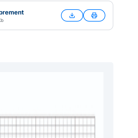
brement
Kb