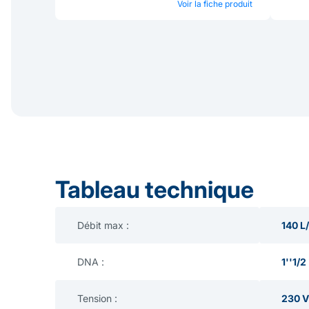
Voir la fiche produit
Tableau technique
Débit max :
140 L
DNA :
1''1/2
Tension :
230 V