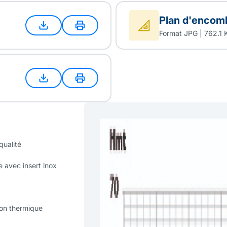
Plan d'encom
Format JPG | 762.1 
qualité
e avec insert inox
ion thermique