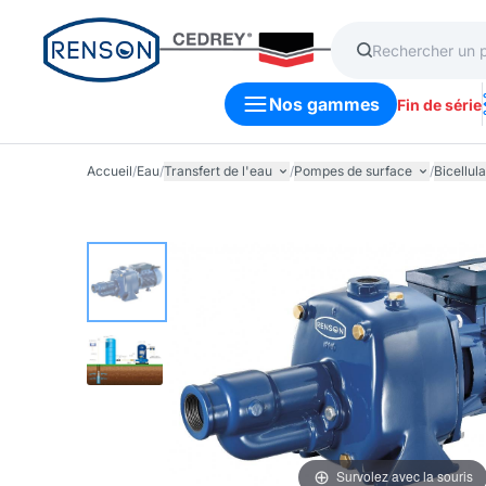
Nos gammes
Fin de série
Accueil
/
Eau
/
Transfert de l'eau
/
Pompes de surface
/
Bicellula
Survolez avec la souris