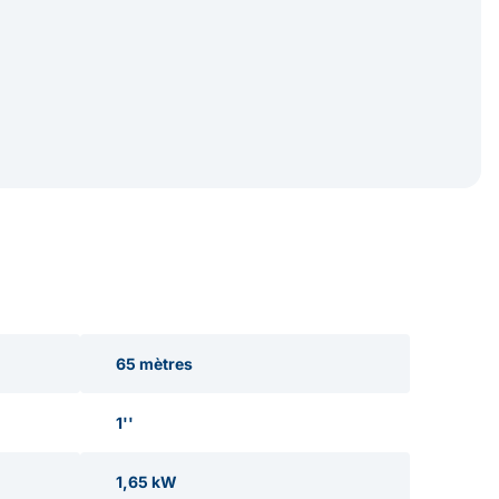
65 mètres
1''
1,65 kW