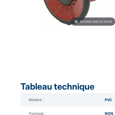
Survolez avec la souris
Tableau technique
Matière :
PVC
Packagé :
NON