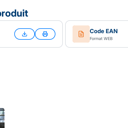
produit
Code EAN
Format WEB