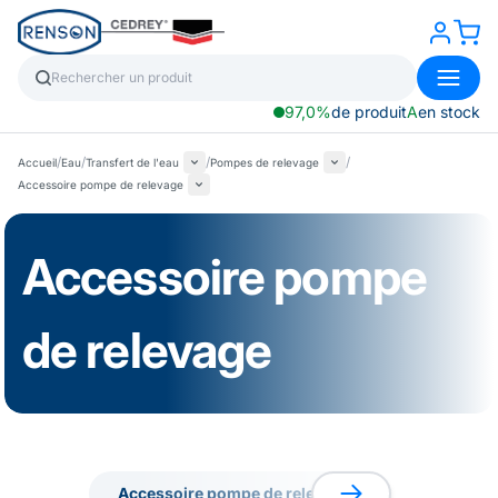
97,0%
de produit
A
en stock
/
/
/
/
Accueil
Eau
Transfert de l'eau
Pompes de relevage
Accessoire pompe de relevage
Accessoire pompe
de relevage
Accessoire pompe de relevage
Triphasée 