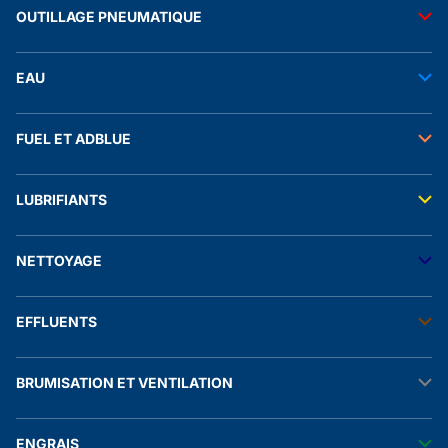
OUTILLAGE PNEUMATIQUE
Outils pneumatiques
EAU
Accessoires pneumatiques
Transfert de l'eau
FUEL ET ADBLUE
Tuyaux
Stockage de l'eau
Raccords et autres accessoires
Transfert fuel
Traitement de l'eau
LUBRIFIANTS
Transfert adblue®
Accessoires électriques
Stockage fuel
Manomètres
Raccords et autres accessoires
Transfert lubrifiants
Stockage adblue®
NETTOYAGE
Stockage lubrifiants
Transfert produit chimique
Solution de rétention
Stockage biofuel
Nhp eau froide
EFFLUENTS
Nhp eau chaude
Stations de lavage
Aspirateurs
Raclâge lisier
Accessoires nhp
BRUMISATION ET VENTILATION
Malaxage lisier
Nébulisateurs
Tuyaux
Pompes et accessoires lisier
Brumisation
Séparation lisier
ENGRAIS
Ventilation