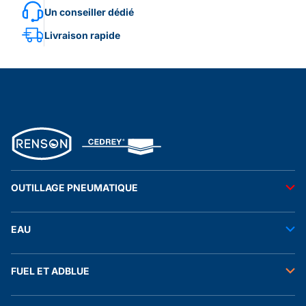
Un conseiller dédié
Livraison rapide
OUTILLAGE PNEUMATIQUE
Outils pneumatiques
EAU
Accessoires pneumatiques
Transfert de l'eau
FUEL ET ADBLUE
Tuyaux
Stockage de l'eau
Raccords et autres accessoires
Transfert fuel