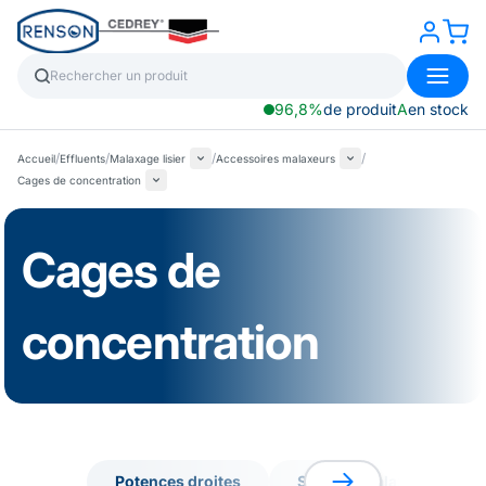
96,8%
de produit
A
en stock
/
/
/
/
Accueil
Effluents
Malaxage lisier
Accessoires malaxeurs
Cages de concentration
Cages de
concentration
Potences droites
Support malaxeur pour p