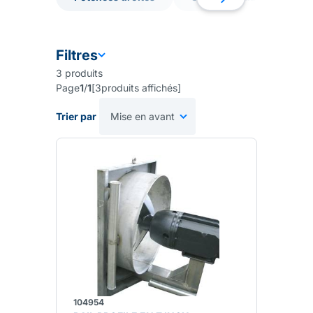
Potences droites
Support malaxeur pour p
Filtres
3
produits
Page
1
/
1
[
3
produits affichés
]
Trier par
104954