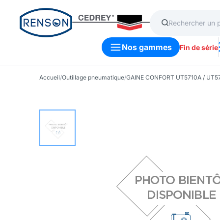
Nos gammes
Fin de série
Accueil
/
Outillage pneumatique
/
GAINE CONFORT UT5710A / UT5