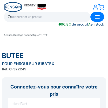
96,8%
de produit
A
en stock
/
/
Accueil
Outillage pneumatique
BUTEE
BUTEE
POUR ENROULEUR 615ATEX
Réf. C-322245
Connectez-vous pour connaître votre
prix