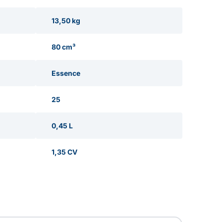
13,50 kg
80 cm³
Essence
25
0,45 L
1,35 CV