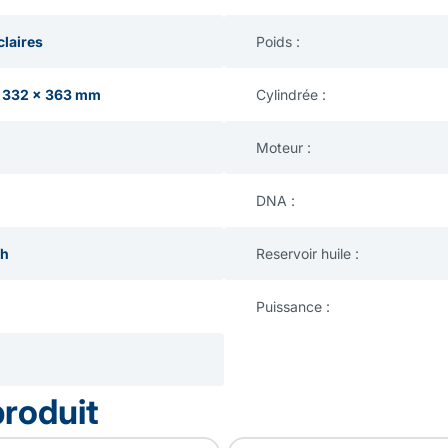
claires
Poids :
 332 x 363 mm
Cylindrée :
Moteur :
DNA :
/h
Reservoir huile :
Puissance :
produit