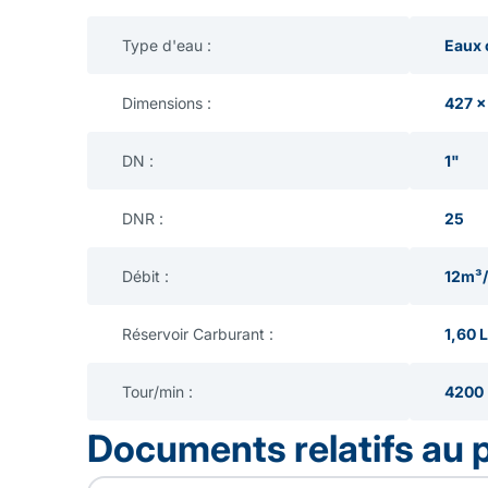
Type d'eau :
Eaux 
Dimensions :
427 x
DN :
1"
DNR :
25
Débit :
12m³
Réservoir Carburant :
1,60 L
Tour/min :
4200
Documents relatifs au 