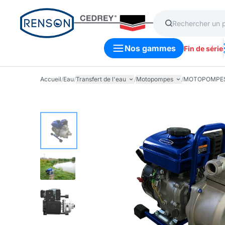
Nos gammes
Fin de série
Accueil
/
Eau
/
Transfert de l'eau
/
Motopompes
/
MOTOPOMPES