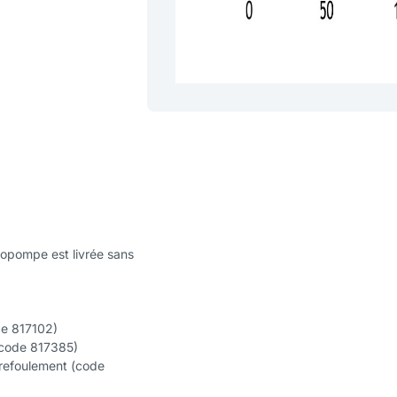
topompe est livrée sans
de 817102)
 (code 817385)
 refoulement (code