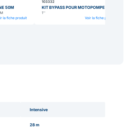
103332
NE 50M
KIT BYPASS POUR MOTOPOMPE
MM
1''
ir la fiche produit
Voir la fiche produit
Intensive
28 m