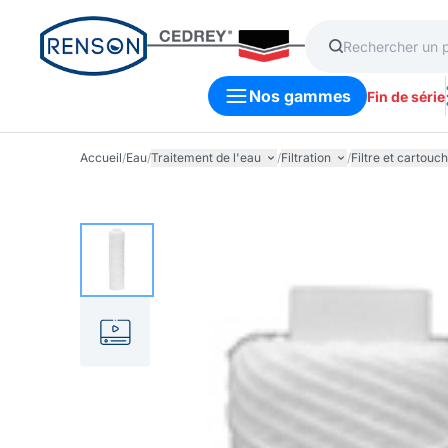
Nos gammes
Fin de série
Accueil
/
Eau
/
Traitement de l'eau
/
Filtration
/
Filtre et cartouc