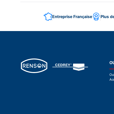
Entreprise Française
Plus d
O
Ou
Ac