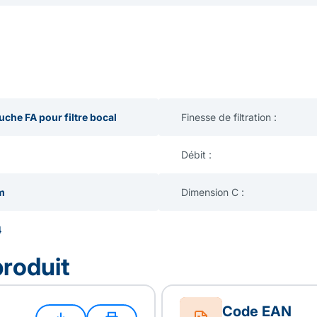
uche FA pour filtre bocal
Finesse de filtration :
Débit :
m
Dimension C :
4
produit
Code EAN