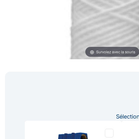
Survolez avec la souris
Sélectio