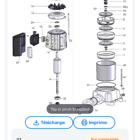
Tap or pinch to expand
Télécharger
Imprimer
Télécharger
Imprimer
01
Sur commande