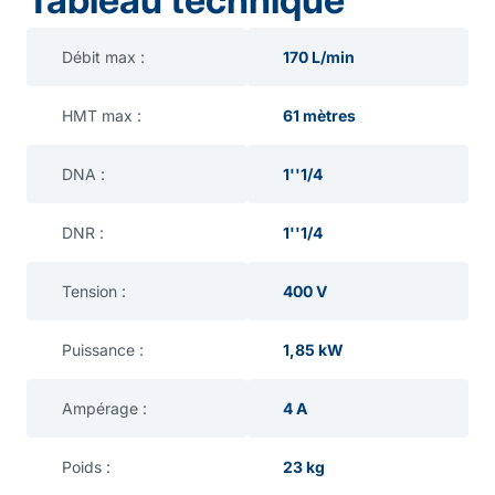
Débit max :
170 L/min
HMT max :
61 mètres
DNA :
1''1/4
DNR :
1''1/4
Tension :
400 V
Puissance :
1,85 kW
Ampérage :
4 A
Poids :
23 kg