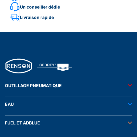
Un conseiller dédié
Livraison rapide
OUTILLAGE PNEUMATIQUE
Outils pneumatiques
EAU
Accessoires pneumatiques
Transfert de l'eau
FUEL ET ADBLUE
Tuyaux
Stockage de l'eau
Raccords et autres accessoires
Transfert fuel