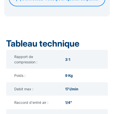
Tableau technique
Rapport de
3:1
compression :
Poids :
9 Kg
Debit max :
17 l/min
Raccord d'entré air :
1/4"