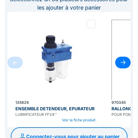
les ajouter à votre panier
135826
970345
ENSEMBLE DETENDEUR, EPURATEUR
RALLONGE 
LUBRIFICATEUR FF1/4''
POUR POMPE HU
Voir la fiche produit
Connectez-vous pour ajouter au panier