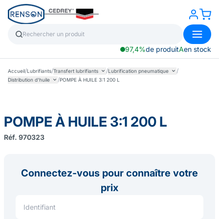
97,4%
de produit
A
en stock
/
/
/
/
Accueil
Lubrifiants
Transfert lubrifiants
Lubrification pneumatique
/
Distribution d'huile
POMPE À HUILE 3:1 200 L
POMPE À HUILE 3:1 200 L
Réf. 970323
Connectez-vous pour connaître votre
prix