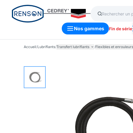
Nos gammes
Fin de série
Accueil
/
Lubrifiants
/
Transfert lubrifiants
/
Flexibles et enrouleur