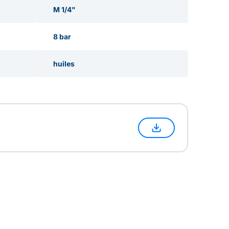
M 1/4"
8 bar
huiles