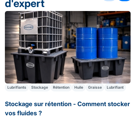
d'expert
Lubrifiants
Stockage
Rétention
Huile
Graisse
Lubrifiant
Stockage sur rétention - Comment stocker
A
vos fluides ?
S