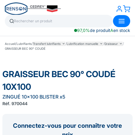
97,0%
de produit
A
en stock
/
/
/
/
/
Accueil
Lubrifiants
Transfert lubrifiants
Lubrification manuelle
Graisseur
GRAISSEUR BEC 90° COUDÉ
GRAISSEUR BEC 90° COUDÉ
10X100
ZINGUÉ 10x100 BLISTER x5
Réf. 970044
Connectez-vous pour connaître votre
prix