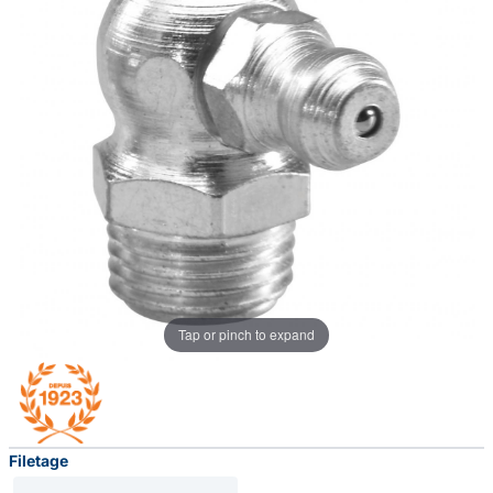
Tap or pinch to expand
Filetage