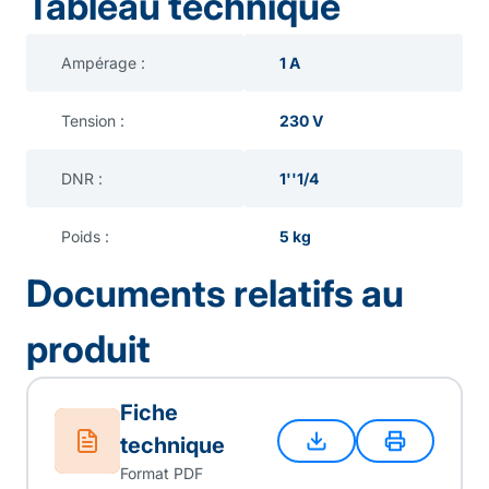
Tableau technique
Ampérage :
1 A
Tension :
230 V
DNR :
1''1/4
Poids :
5 kg
Documents relatifs au
produit
Fiche
technique
Format PDF