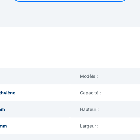
Modèle :
thylène
Capacité :
mm
Hauteur :
 mm
Largeur :