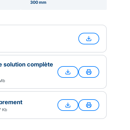
300 mm
te solution complète
 Mb
brement
7 Kb