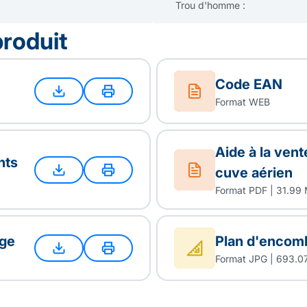
Trou d'homme :
produit
Code EAN
Format WEB
Aide à la ven
nts
cuve aérien
Format PDF | 31.99
age
Plan d'encom
Format JPG | 693.0