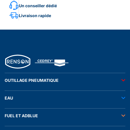
Un conseiller dédié
Livraison rapide
OUTILLAGE PNEUMATIQUE
Outils pneumatiques
EAU
Accessoires pneumatiques
Transfert de l'eau
FUEL ET ADBLUE
Tuyaux
Stockage de l'eau
Raccords et autres accessoires
Transfert fuel