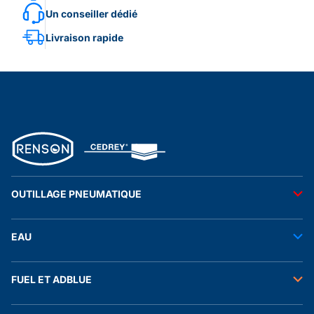
Un conseiller dédié
Livraison rapide
OUTILLAGE PNEUMATIQUE
Outils pneumatiques
EAU
Accessoires pneumatiques
Transfert de l'eau
FUEL ET ADBLUE
Tuyaux
Stockage de l'eau
Raccords et autres accessoires
Transfert fuel