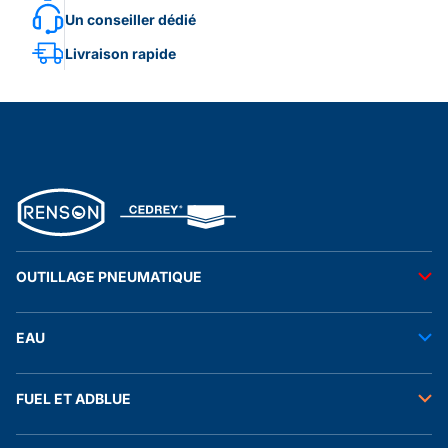
Un conseiller dédié
Livraison rapide
OUTILLAGE PNEUMATIQUE
Outils pneumatiques
EAU
Accessoires pneumatiques
Transfert de l'eau
FUEL ET ADBLUE
Tuyaux
Stockage de l'eau
Raccords et autres accessoires
Transfert fuel