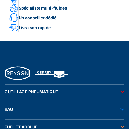
Spécialiste multi-fluides
Un conseiller dédié
Livraison rapide
OUTILLAGE PNEUMATIQUE
Outils pneumatiques
EAU
Accessoires pneumatiques
Transfert de l'eau
FUEL ET ADBLUE
Tuyaux