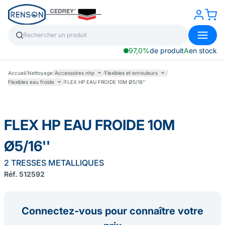
97,0%
de produit
A
en stock
/
/
/
/
Accueil
Nettoyage
Accessoires nhp
Flexibles et enrouleurs
/
Flexibles eau froide
FLEX HP EAU FROIDE 10M Ø5/16''
FLEX HP EAU FROIDE 10M
Ø5/16''
2 TRESSES METALLIQUES
Réf. 512592
Connectez-vous pour connaître votre