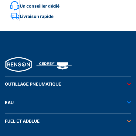
Un conseiller dédié
Livraison rapide
OUTILLAGE PNEUMATIQUE
Outils pneumatiques
EAU
Accessoires pneumatiques
Transfert de l'eau
FUEL ET ADBLUE
Tuyaux
Stockage de l'eau
Raccords et autres accessoires
Transfert fuel