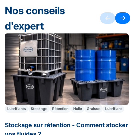
Nos conseils
d'expert
Lubrifiants
Stockage
Rétention
Huile
Graisse
Lubrifiant
Stockage sur rétention - Comment stocker
A
vos fluides ?
S