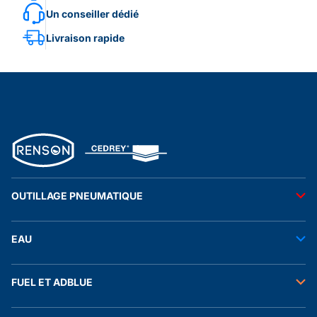
Un conseiller dédié
Livraison rapide
OUTILLAGE PNEUMATIQUE
Outils pneumatiques
EAU
Accessoires pneumatiques
Transfert de l'eau
FUEL ET ADBLUE
Tuyaux
Stockage de l'eau
Raccords et autres accessoires
Transfert fuel