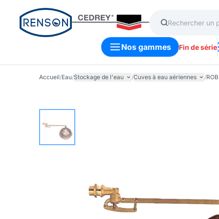
Nos gammes
Fin de série
Accueil
/
Eau
/
Stockage de l'eau
/
Cuves à eau aériennes
/
ROB