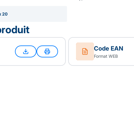
x 20
produit
Code EAN
Format WEB