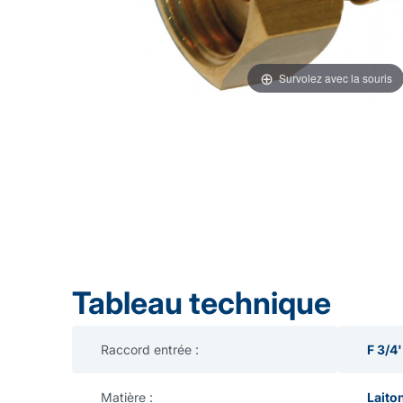
Survolez avec la souris
Tableau technique
Raccord entrée :
F 3/4'
Matière :
Laito