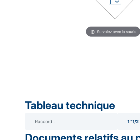
Survolez avec la souris
Tableau technique
Raccord :
1''1/2
Documents relatifs au 