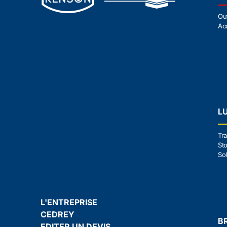
Ou
Ac
L
Tra
Sto
Sol
L'ENTREPRISE
CEDREY
B
EDITER UN DEVIS