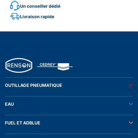
Un conseiller dédié
Livraison rapide
OUTILLAGE PNEUMATIQUE
Outils pneumatiques
EAU
Accessoires pneumatiques
Transfert de l'eau
FUEL ET ADBLUE
Tuyaux
Stockage de l'eau
Raccords et autres accessoires
Transfert fuel