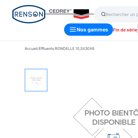
Nos gammes
Fin de série
Accueil
/
Effluents
/
RONDELLE 10,5X30X6