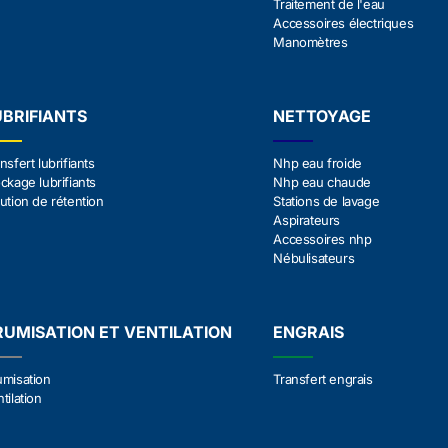
Traitement de l'eau
Accessoires électriques
Manomètres
UBRIFIANTS
NETTOYAGE
nsfert lubrifiants
Nhp eau froide
ckage lubrifiants
Nhp eau chaude
ution de rétention
Stations de lavage
Aspirateurs
Accessoires nhp
Nébulisateurs
RUMISATION ET VENTILATION
ENGRAIS
umisation
Transfert engrais
tilation