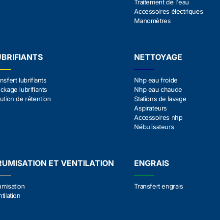
Traitement de l'eau
Accessoires électriques
Manomètres
UBRIFIANTS
NETTOYAGE
nsfert lubrifiants
Nhp eau froide
ckage lubrifiants
Nhp eau chaude
ution de rétention
Stations de lavage
Aspirateurs
Accessoires nhp
Nébulisateurs
RUMISATION ET VENTILATION
ENGRAIS
umisation
Transfert engrais
tilation