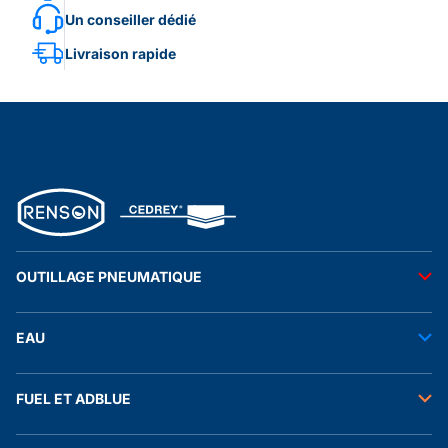
Un conseiller dédié
Livraison rapide
OUTILLAGE PNEUMATIQUE
Outils pneumatiques
EAU
Accessoires pneumatiques
Transfert de l'eau
FUEL ET ADBLUE
Tuyaux
Stockage de l'eau
Raccords et autres accessoires
Transfert fuel