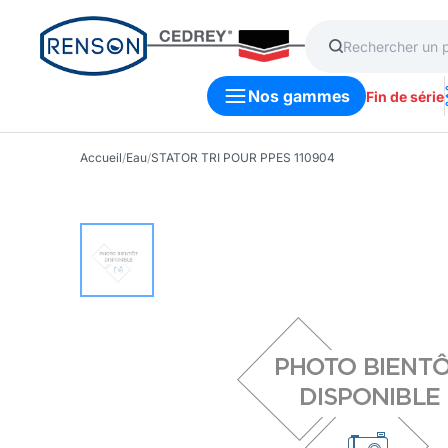
Nos gammes
Fin de série
Accueil
/
Eau
/
STATOR TRI POUR PPES 110904