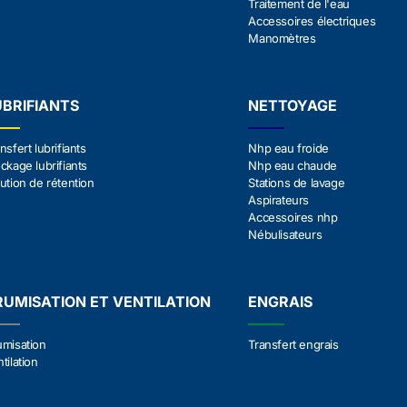
Traitement de l'eau
Accessoires électriques
Manomètres
UBRIFIANTS
NETTOYAGE
nsfert lubrifiants
Nhp eau froide
ckage lubrifiants
Nhp eau chaude
ution de rétention
Stations de lavage
Aspirateurs
Accessoires nhp
Nébulisateurs
RUMISATION ET VENTILATION
ENGRAIS
umisation
Transfert engrais
tilation