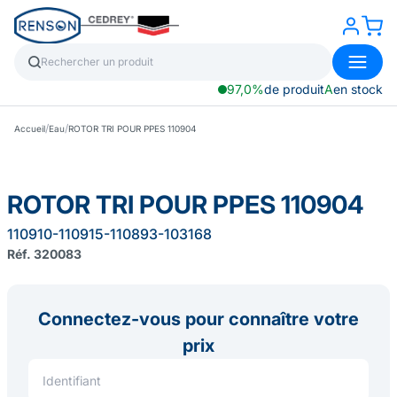
97,0%
de produit
A
en stock
/
/
Accueil
Eau
ROTOR TRI POUR PPES 110904
ROTOR TRI POUR PPES 110904
110910-110915-110893-103168
Réf. 320083
Connectez-vous pour connaître votre
prix