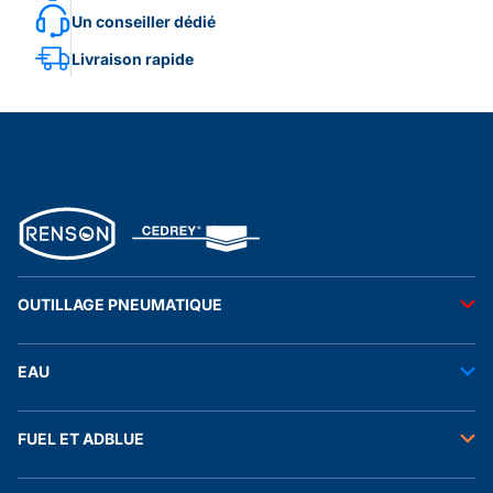
Un conseiller dédié
Livraison rapide
OUTILLAGE PNEUMATIQUE
Outils pneumatiques
EAU
Accessoires pneumatiques
Transfert de l'eau
FUEL ET ADBLUE
Tuyaux
Stockage de l'eau
Raccords et autres accessoires
Transfert fuel