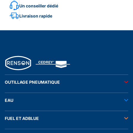
Un conseiller dédié
Livraison rapide
OUTILLAGE PNEUMATIQUE
Outils pneumatiques
EAU
Accessoires pneumatiques
Transfert de l'eau
FUEL ET ADBLUE
Tuyaux
Stockage de l'eau
Raccords et autres accessoires
Transfert fuel