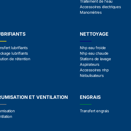
Traitement de l'eau
Accessoires électriques
Manomètres
UBRIFIANTS
NETTOYAGE
nsfert lubrifiants
Nhp eau froide
ckage lubrifiants
Nhp eau chaude
ution de rétention
Stations de lavage
Aspirateurs
Accessoires nhp
Nébulisateurs
RUMISATION ET VENTILATION
ENGRAIS
umisation
Transfert engrais
tilation