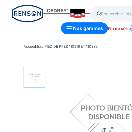
Nos gammes
Fin de série
Accueil
/
Eau
/
PIED DE PPES 110916 ET 110886