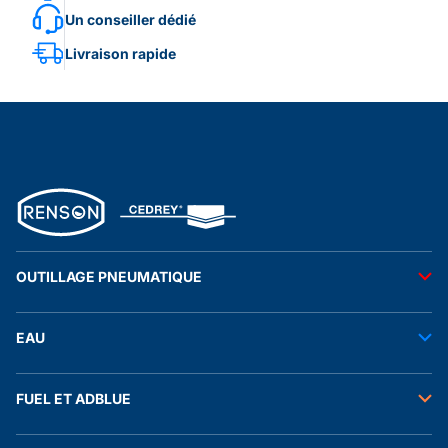
Un conseiller dédié
Livraison rapide
OUTILLAGE PNEUMATIQUE
Outils pneumatiques
EAU
Accessoires pneumatiques
Transfert de l'eau
FUEL ET ADBLUE
Tuyaux
Stockage de l'eau
Raccords et autres accessoires
Transfert fuel