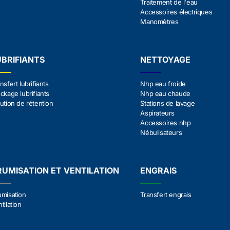
Traitement de l'eau
Accessoires électriques
Manomètres
UBRIFIANTS
NETTOYAGE
nsfert lubrifiants
Nhp eau froide
ckage lubrifiants
Nhp eau chaude
ution de rétention
Stations de lavage
Aspirateurs
Accessoires nhp
Nébulisateurs
RUMISATION ET VENTILATION
ENGRAIS
umisation
Transfert engrais
tilation