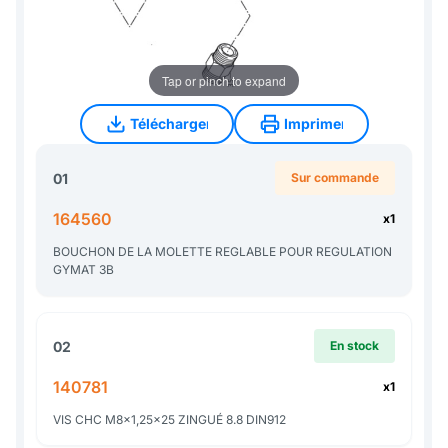
Tap or pinch to expand
Télécharger
Imprimer
Télécharger
Imprimer
01
Sur commande
164560
x1
BOUCHON DE LA MOLETTE REGLABLE POUR REGULATION
GYMAT 3B
02
En stock
140781
x1
VIS CHC M8x1,25x25 ZINGUÉ 8.8 DIN912