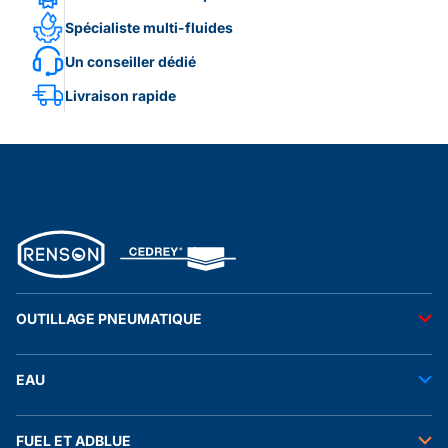
Spécialiste multi-fluides
Un conseiller dédié
Livraison rapide
OUTILLAGE PNEUMATIQUE
Outils pneumatiques
EAU
Accessoires pneumatiques
Transfert de l'eau
FUEL ET ADBLUE
Tuyaux