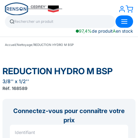
97,4%
de produit
A
en stock
/
/
Accueil
Nettoyage
REDUCTION HYDRO M BSP
REDUCTION HYDRO M BSP
3/8'' x 1/2''
Réf. 168589
Connectez-vous pour connaître votre
prix