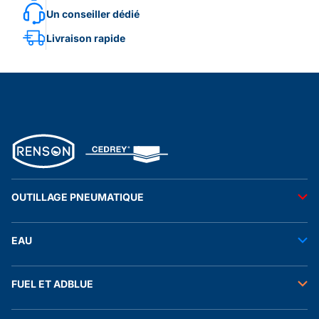
Un conseiller dédié
Livraison rapide
OUTILLAGE PNEUMATIQUE
Outils pneumatiques
EAU
Accessoires pneumatiques
Transfert de l'eau
FUEL ET ADBLUE
Tuyaux
Stockage de l'eau
Raccords et autres accessoires
Transfert fuel