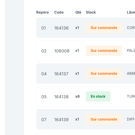
Repère
Code
Qté
Stock
Libe
01
164136
x1
Sur commande
COR
02
106008
x1
Sur commande
PAL
04
164137
x1
Sur commande
ARB
05
164138
x6
En stock
TUR
07
164139
x1
Sur commande
DIF