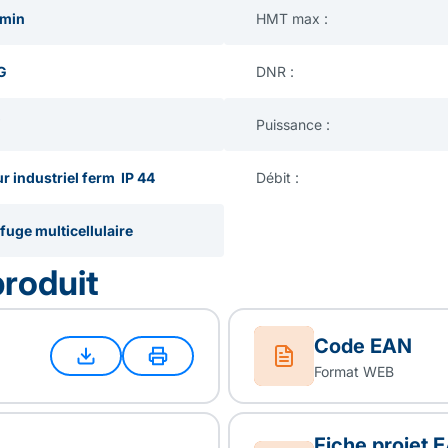
/min
HMT max :
 G
DNR :
Puissance :
r industriel ferm IP 44
Débit :
fuge multicellulaire
produit
Code EAN
Format WEB
Fiche projet