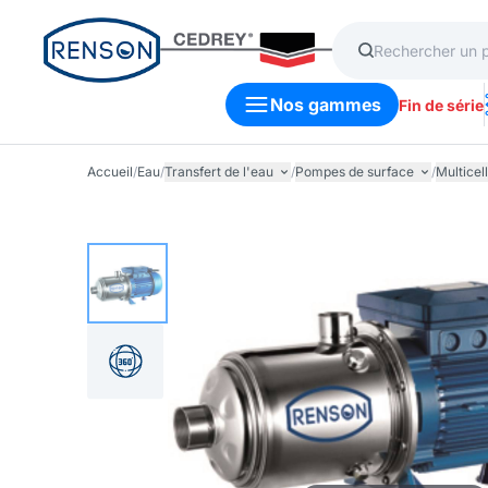
Nos gammes
Fin de série
Accueil
/
Eau
/
Transfert de l'eau
/
Pompes de surface
/
Multicel