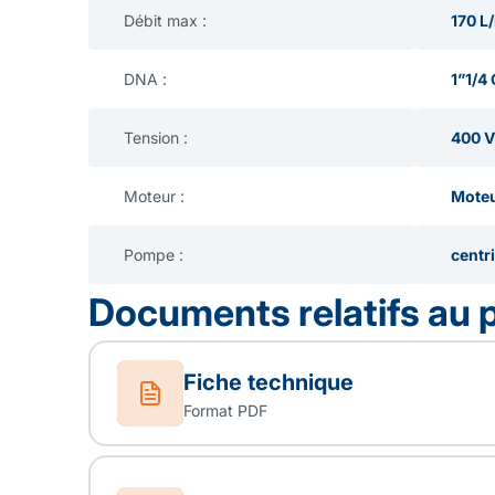
Débit max :
170 L
DNA :
1”1/4
Tension :
400 V
Moteur :
Moteu
Pompe :
centri
Documents relatifs au 
Fiche technique
Format PDF