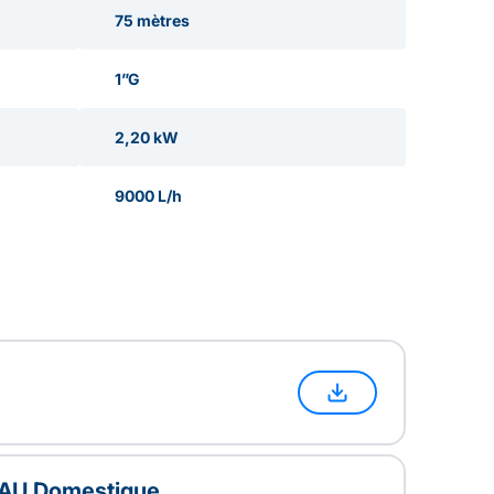
75 mètres
1”G
2,20 kW
9000 L/h
 EAU Domestique