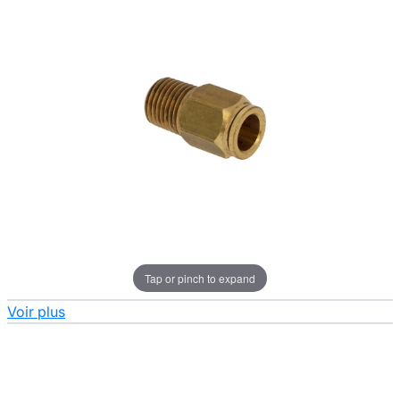
Tap or pinch to expand
Voir plus