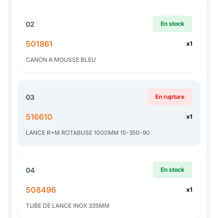
02
En stock
501861
x1
CANON A MOUSSE BLEU
03
En rupture
516610
x1
LANCE R+M ROTABUSE 1000MM 15-350-90
04
En stock
508496
x1
TUBE DE LANCE INOX 335MM