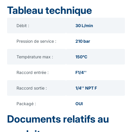
Tableau technique
Débit :
30 L/min
Pression de service :
210 bar
Température max :
150°C
Raccord entrée :
F1/4''
Raccord sortie :
1/4'' NPT F
Packagé :
OUI
Documents relatifs au