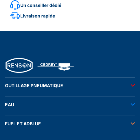
Un conseiller dédié
Livraison rapide
OUTILLAGE PNEUMATIQUE
Outils pneumatiques
EAU
Accessoires pneumatiques
Transfert de l'eau
FUEL ET ADBLUE
Tuyaux
Stockage de l'eau
Raccords et autres accessoires
Transfert fuel