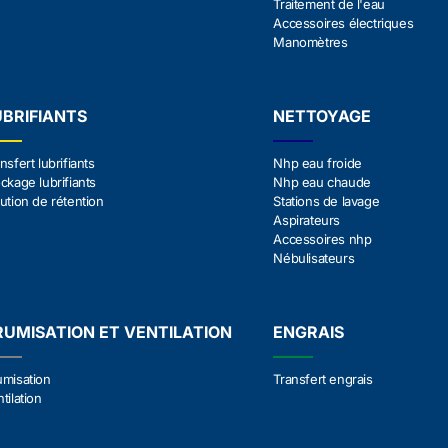
Traitement de l'eau
Accessoires électriques
Manomètres
UBRIFIANTS
NETTOYAGE
nsfert lubrifiants
Nhp eau froide
ckage lubrifiants
Nhp eau chaude
ution de rétention
Stations de lavage
Aspirateurs
Accessoires nhp
Nébulisateurs
RUMISATION ET VENTILATION
ENGRAIS
umisation
Transfert engrais
tilation